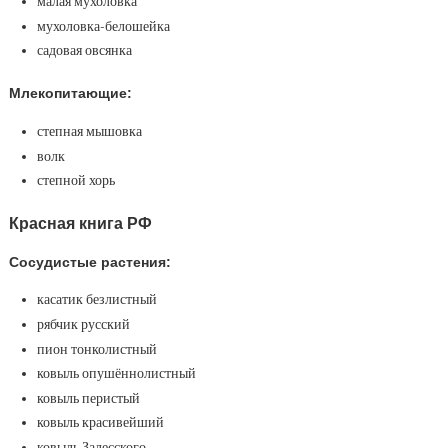
малая мухоловка
мухоловка-белошейка
садовая овсянка
Млекопитающие:
степная мышовка
волк
степной хорь
Красная книга РФ
Сосудистые растения:
касатик безлистный
рябчик русский
пион тонколистный
ковыль опушённолистный
ковыль перистый
ковыль красивейший
ковыль Залесского