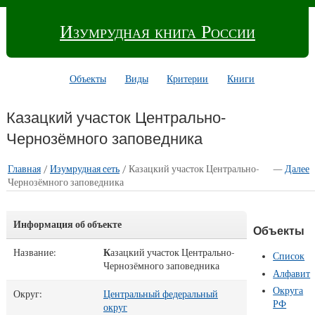
Изумрудная книга России
Объекты
Виды
Критерии
Книги
Казацкий участок Центрально-
Чернозёмного заповедника
Главная
/
Изумрудная cеть
/ Казацкий участок Центрально-
—
Далее
Чернозёмного заповедника
Информация об объекте
Объекты
Название:
К
азацкий участок Центрально-
Список
Чернозёмного заповедника
Алфавит
Округа
Округ:
Центральный федеральный
РФ
округ