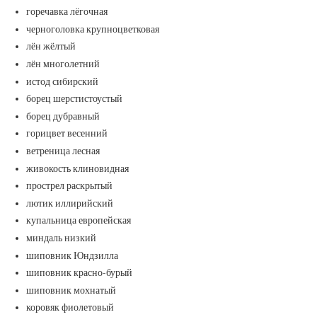
горечавка лёгочная
черноголовка крупноцветковая
лён жёлтый
лён многолетний
истод сибирский
борец шерстистоустый
борец дубравный
горицвет весенний
ветреница лесная
живокость клиновидная
прострел раскрытый
лютик иллирийский
купальница европейская
миндаль низкий
шиповник Юндзилла
шиповник красно-бурый
шиповник мохнатый
коровяк фиолетовый