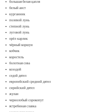
большая белая цапля
белый аист
курганник
полевой лунь
степной лунь
луговой лунь
орёл-карлик
чёрный коршун
кобчик
коростель
болотная сова
козодой
седой дятел
европейский средний дятел
сирийский дятел
жулан
чернолобый сорокопут
ястребиная славка