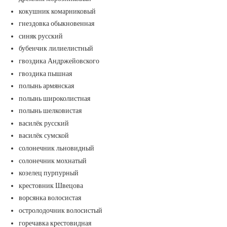
кокушник комарниковый
гнездовка обыкновенная
синяк русский
бубенчик лилиелистный
гвоздика Андржейовского
гвоздика пышная
полынь армянская
полынь широколистная
полынь шелковистая
василёк русский
василёк сумской
солонечник льновидный
солонечник мохнатый
козелец пурпурный
крестовник Швецова
ворсянка волосистая
остролодочник волосистый
горечавка крестовидная