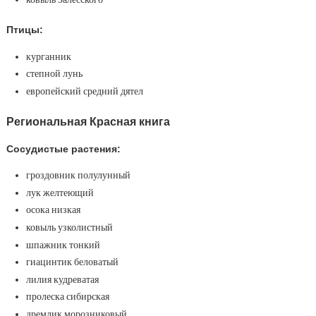
Птицы:
курганник
степной лунь
европейский средний дятел
Региональная Красная книга
Сосудистые растения:
гроздовник полулунный
лук желтеющий
осока низкая
ковыль узколистный
шпажник тонкий
гиацинтик беловатый
лилия кудреватая
пролеска сибирская
дремлик морозниковый