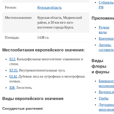
Субъекты
РФ
Регион:
Курская область
Местоположение:
Курская область, Медвенский
Приложен
район, в 20 км юго-юго-
Редкие
восточнее города Курск.
виды
Площадь:
1 638 га.
Критерии
Авторы-
составите
Местообитания европейского значения:
E1.2.
Кальцефильные многолетние злаковники и
Виды
степи.
флоры
E2.25.
Внутриконтинентальные луга.
и фауны
G1.A1.
Дубовые леса на эутрофных и мезотрофных
Брюхоног
почвах.
моллюск
X18.
Лесостепь.
Водоросл
Виды европейского значения
Грибы
Двупарно
Сосудистые растения:
многоно