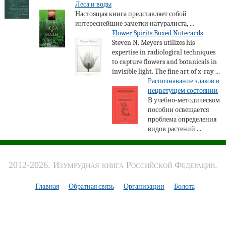
Леса и воды
Настоящая книга представляет собой
интереснейшие заметки натуралиста, ...
Flower Spirits Boxed Notecards
Steven N. Meyers utilizes his
expertise in radiological techniques
to capture flowers and botanicals in
invisible light. The fine art of x-ray ...
Распознавание злаков в
нецветущем состоянии
В учебно-методическом
пособии освещается
проблема определения
видов растений ...
2012-2026. Изумрудная книга Российской Федерации.
Главная
Обратная связь
Организации
Болота