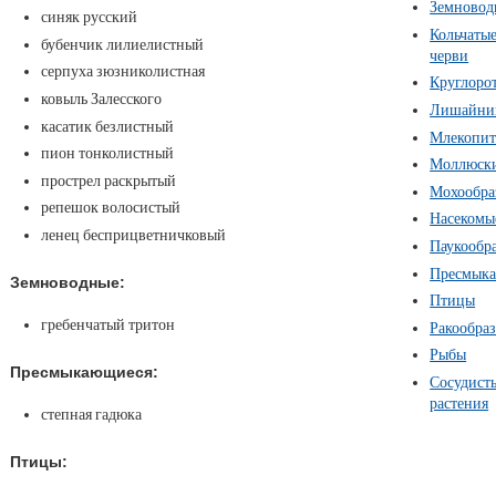
Земновод
синяк русский
Кольчаты
бубенчик лилиелистный
черви
серпуха зюзниколистная
Круглоро
ковыль Залесского
Лишайни
касатик безлистный
Млекопи
пион тонколистный
Моллюск
прострел раскрытый
Мохообра
репешок волосистый
Насекомы
ленец бесприцветничковый
Паукообр
Пресмык
Земноводные:
Птицы
гребенчатый тритон
Ракообра
Рыбы
Пресмыкающиеся:
Сосудист
растения
степная гадюка
Птицы: