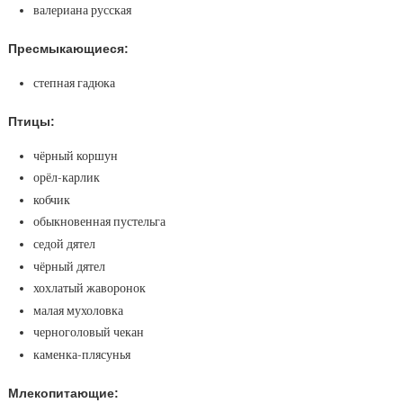
валериана русская
Пресмыкающиеся:
степная гадюка
Птицы:
чёрный коршун
орёл-карлик
кобчик
обыкновенная пустельга
седой дятел
чёрный дятел
хохлатый жаворонок
малая мухоловка
черноголовый чекан
каменка-плясунья
Млекопитающие: