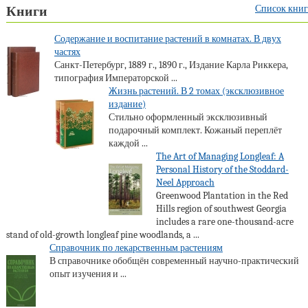
Список книг
Книги
Содержание и воспитание растений в комнатах. В двух
частях
Санкт-Петербург, 1889 г., 1890 г., Издание Карла Риккера,
типография Императорской ...
Жизнь растений. В 2 томах (эксклюзивное
издание)
Стильно оформленный эксклюзивный
подарочный комплект. Кожаный переплёт
каждой ...
The Art of Managing Longleaf: A
Personal History of the Stoddard-
Neel Approach
Greenwood Plantation in the Red
Hills region of southwest Georgia
includes a rare one-thousand-acre
stand of old-growth longleaf pine woodlands, a ...
Справочник по лекарственным растениям
В справочнике обобщён современный научно-практический
опыт изучения и ...