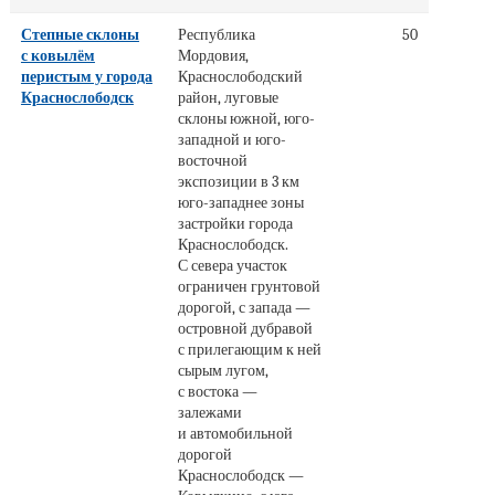
Степные склоны
Республика
50
с ковылём
Мордовия,
перистым у города
Краснослободский
Краснослободск
район, луговые
склоны южной, юго-
западной и юго-
восточной
экспозиции в 3 км
юго-западнее зоны
застройки города
Краснослободск.
С севера участок
ограничен грунтовой
дорогой, с запада —
островной дубравой
с прилегающим к ней
сырым лугом,
с востока —
залежами
и автомобильной
дорогой
Краснослободск —