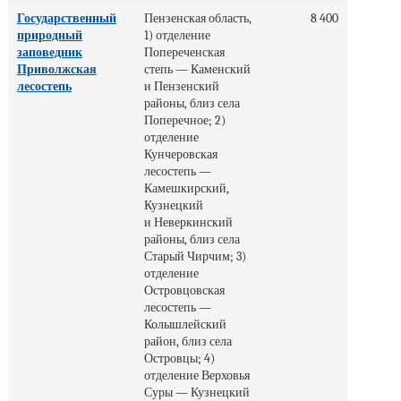
Государственный
Пензенская область,
8 400
природный
1) отделение
заповедник
Попереченская
Приволжская
степь — Каменский
лесостепь
и Пензенский
районы, близ села
Поперечное; 2)
отделение
Кунчеровская
лесостепь —
Камешкирский,
Кузнецкий
и Неверкинский
районы, близ села
Старый Чирчим; 3)
отделение
Островцовская
лесостепь —
Колышлейский
район, близ села
Островцы; 4)
отделение Верховья
Суры — Кузнецкий