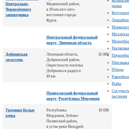
Кольчаты
Центрально-
Медвенский район,
черви
Чернозёмного
в 20 км юго-юго-
Круглоро
заповедника
восточнее города
Лишайни
Курск.
Млекопи
Моллюск
Центральный федеральный
Мохообра
округ
,
Липецкая область
Насекомы
Добринская
Липецкая область,
15 000
Паукообр
лесостепь
Добринский район.
Пресмык
Окрестности посёлка
Птицы
Добринка в радиусе
10 км.
Ракообра
Рыбы
Сосудист
Приволжский федеральный
растения
округ
,
Республика Мордовия
Урочище Белые
Республика
10 030
озёра
Мордовия, Зубово-
Полянский район,
в устье реки Виндрей.