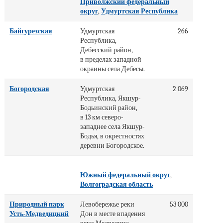
Приволжский федеральный
округ
,
Удмуртская Республика
Байгурезская
Удмуртская
266
Республика,
Дебесский район,
в пределах западной
окраины села Дебесы.
Богородская
Удмуртская
2 069
Республика, Якшур-
Бодьинский район,
в 13 км северо-
западнее села Якшур-
Бодья, в окрестностях
деревни Богородское.
Южный федеральный округ
,
Волгоградская область
Природный парк
Левобережье реки
53 000
Усть-Медведицкий
Дон в месте впадения