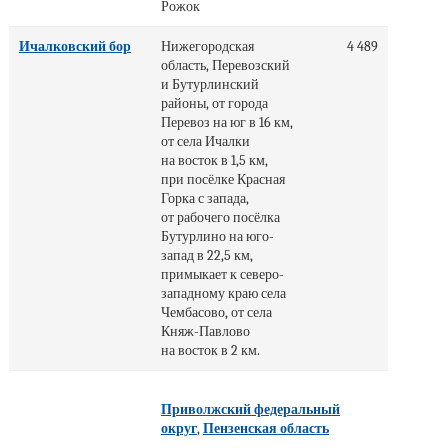
Рожок
Ичалковский бор
Нижегородская
4 489
область, Перевозский
и Бутурлинский
районы, от города
Перевоз на юг в 16 км,
от села Ичалки
на восток в 1,5 км,
при посёлке Красная
Горка с запада,
от рабочего посёлка
Бутурлино на юго-
запад в 22,5 км,
примыкает к северо-
западному краю села
Чембасово, от села
Княж-Павлово
на восток в 2 км.
Приволжский федеральный
округ
,
Пензенская область