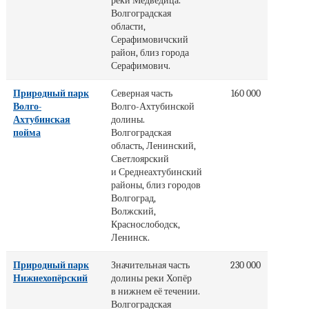
реки Медведица.
Волгоградская
области,
Серафимовичский
район, близ города
Серафимович.
Природный парк
Северная часть
160 000
Волго-
Волго-Ахтубинской
Ахтубинская
долины.
пойма
Волгоградская
область, Ленинский,
Светлоярский
и Среднеахтубинский
районы, близ городов
Волгоград,
Волжский,
Краснослободск,
Ленинск.
Природный парк
Значительная часть
230 000
Нижнехопёрский
долины реки Хопёр
в нижнем её течении.
Волгоградская