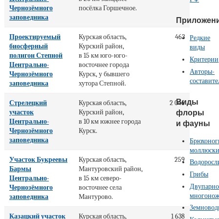
Чернозёмного
посёлка Горшечное.
заповедника
Приложен
Проектируемый
Курская область,
463
Редкие
биосферный
Курский район,
виды
полигон Степной
в 15 км юго-юго-
Критерии
Центрально-
восточнее города
Авторы-
Чернозёмного
Курск, у бывшего
составите
заповедника
хутора Степной.
Виды
Стрелецкий
Курская область,
2 046
флоры
участок
Курский район,
Центрально-
в 10 км южнее города
и фауны
Чернозёмного
Курск.
заповедника
Брюхоног
моллюск
Участок Букреевы
Курская область,
259
Водоросл
Бармы
Мантуровский район,
Грибы
Центрально-
в 15 км северо-
Двупарно
Чернозёмного
восточнее села
многоно
заповедника
Мантурово.
Земновод
Казацкий участок
Курская область,
1 638