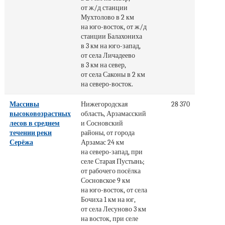
от ж/д станции
Мухтолово в 2 км
на юго-восток, от ж/д
станции Балахониха
в 3 км на юго-запад,
от села Личадеево
в 3 км на север,
от села Саконы в 2 км
на северо-восток.
Массивы
Нижегородская
28 370
высоковозрастных
область, Арзамасский
лесов в среднем
и Сосновский
течении реки
районы, от города
Серёжа
Арзамас 24 км
на северо-запад, при
селе Старая Пустынь;
от рабочего посёлка
Сосновское 9 км
на юго-восток, от села
Бочиха 1 км на юг,
от села Лесуново 3 км
на восток, при селе