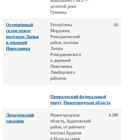
Ковылкино, с юга —
долиной реки
Гуменка.
Остепнённый
Республика
50
склон между
Мордовия,
посёлком Липки
Ромодановский
и деревней
район, посёлок
Николаевка
Липки
Ромодановского
и деревней
Николаевка
Лямбирского
районов.
Приволжский федеральный
округ
,
Нижегородская область
Личадеевский
Нижегородская
6 100
заказник
область, Ардатовский
район, от рабочего
посёлка Ардатов
в 24 км на север,