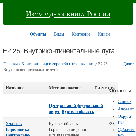
Изумрудная книга России
Объекты
Виды
Критерии
Книги
E2.25. Внутриконтинентальные луга.
Главная
/
Критерии видов европейского значения
/ E2.25.
—
Далее
Внутриконтинентальные луга.
Название
Местоположение
Размер, га
Объекты
Список
Центральный федеральный
Алфавит
округ
,
Курская область
Округа
РФ
Участок
Курская область,
368
Баркаловка
Горшеченский район,
Субъекты
Центрально-
в 20 км западнее
РФ