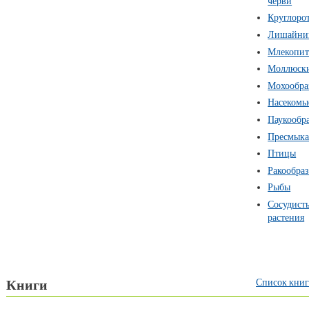
черви
Круглоро
Лишайни
Млекопи
Моллюск
Мохообра
Насекомы
Паукообр
Пресмык
Птицы
Ракообра
Рыбы
Сосудист
растения
Список книг
Книги