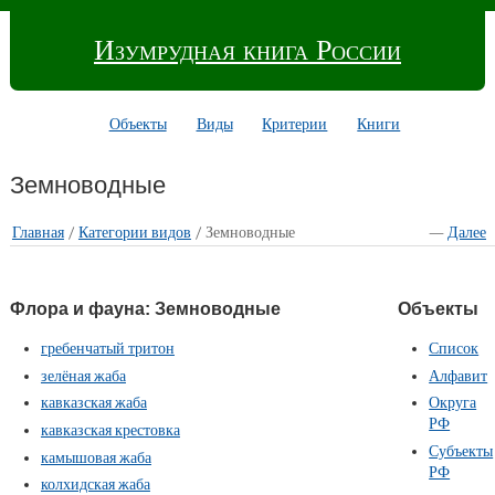
Изумрудная книга России
Объекты
Виды
Критерии
Книги
Земноводные
Главная
/
Категории видов
/ Земноводные
—
Далее
Флора и фауна: Земноводные
Объекты
гребенчатый тритон
Список
зелёная жаба
Алфавит
кавказская жаба
Округа
РФ
кавказская крестовка
Субъекты
камышовая жаба
РФ
колхидская жаба