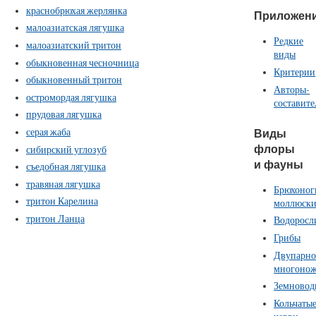
краснобрюхая жерлянка
Приложен
малоазиатская лягушка
Редкие
малоазиатский тритон
виды
обыкновенная чесночница
Критерии
обыкновенный тритон
Авторы-
остромордая лягушка
составите
прудовая лягушка
серая жаба
Виды
флоры
сибирский углозуб
и фауны
съедобная лягушка
травяная лягушка
Брюхоног
тритон Карелина
моллюск
тритон Ланца
Водоросл
Грибы
Двупарно
многоно
Земновод
Кольчаты