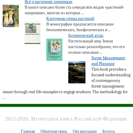
Всё о растениях-хищниках
В книге описано более ста семидесяти видов «растений-
хищников», многие из которых ...
Клеточная стенка растений
В монографии предлагается описание
биохимических, биофизических и ...
Ботанический атлас
Растительный мир Земли
настолько разнообразен, что его
полное описание ...
Forest Management
and Planning
This book provides a
focused understanding
of contemporary
forest management
issues through real life examples to engage students. The methodology for
...
2012-2026. Изумрудная книга Российской Федерации.
Главная
Обратная связь
Организации
Болота