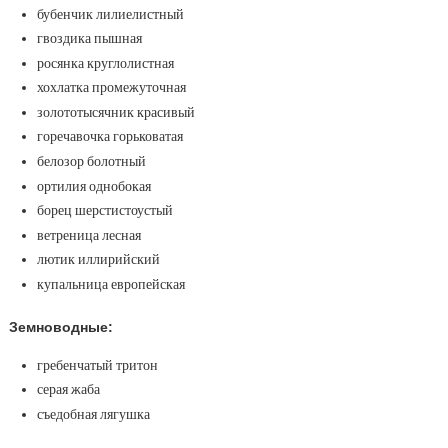
бубенчик лилиелистный
гвоздика пышная
росянка круглолистная
хохлатка промежуточная
золототысячник красивый
горечавочка горьковатая
белозор болотный
ортилия однобокая
борец шерстистоустый
ветреница лесная
лютик иллирийский
купальница европейская
Земноводные:
гребенчатый тритон
серая жаба
съедобная лягушка