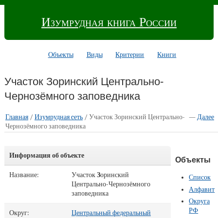
Изумрудная книга России
Объекты
Виды
Критерии
Книги
Участок Зоринский Центрально-
Чернозёмного заповедника
Главная
/
Изумрудная cеть
/ Участок Зоринский Центрально-
—
Далее
Чернозёмного заповедника
Информация об объекте
Объекты
Название:
Участок
З
оринский
Список
Центрально-Чернозёмного
Алфавит
заповедника
Округа
РФ
Округ:
Центральный федеральный