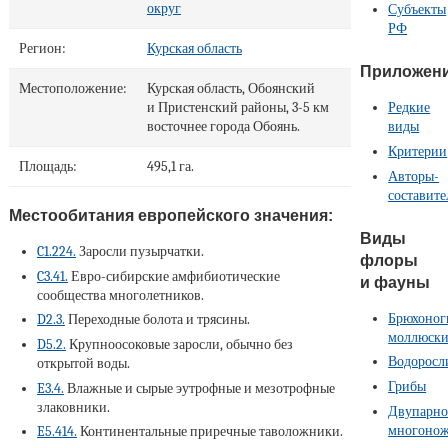
округ
Субъекты
РФ
Регион:
Курская область
Приложен
Местоположение:
Курская область, Обоянский
Редкие
и Пристенский районы, 3-5 км
виды
восточнее города Обоянь.
Критерии
Площадь:
495,1 га.
Авторы-
составите
Местообитания европейского значения:
Виды
C1.224.
Заросли пузырчатки.
флоры
C3.41.
Евро-сибирские амфибиотические
и фауны
сообщества многолетников.
Брюхоног
D2.3.
Переходные болота и трясины.
моллюск
D5.2.
Крупноосоковые заросли, обычно без
Водоросл
открытой воды.
Грибы
E3.4.
Влажные и сырые эутрофные и мезотрофные
злаковники.
Двупарно
многоно
E5.414.
Континентальные приречные таволожники.