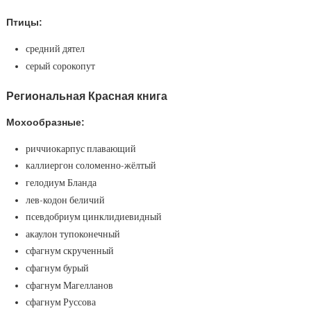
Птицы:
средний дятел
серый сорокопут
Региональная Красная книга
Мохообразные:
риччиокарпус плавающий
каллиергон соломенно-жёлтый
гелодиум Бланда
лев-кодон беличий
псевдобриум цинклидиевидный
акаулон тупоконечный
сфагнум скрученный
сфагнум бурый
сфагнум Магелланов
сфагнум Руссова