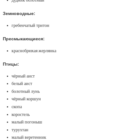
дудник болотный
Земноводные:
гребенчатый тритон
Пресмыкающиеся:
краснобрюхая жерлянка
Птицы:
чёрный аист
белый аист
болотный лунь
чёрный коршун
скопа
коростель
малый погоныш
турухтан
малый веретенник