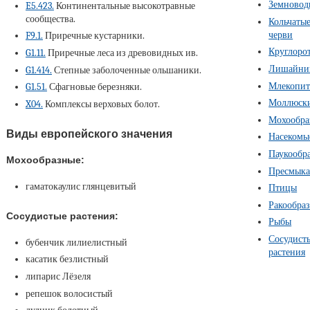
Земновод
E5.423.
Континентальные высокотравные
сообщества.
Кольчаты
черви
F9.1.
Приречные кустарники.
Круглоро
G1.11.
Приречные леса из древовидных ив.
Лишайни
G1.414.
Степные заболоченные ольшаники.
Млекопи
G1.51.
Сфагновые березняки.
Моллюск
X04.
Комплексы верховых болот.
Мохообра
Виды европейского значения
Насекомы
Паукообр
Мохообразные:
Пресмык
гаматокаулис глянцевитый
Птицы
Ракообра
Сосудистые растения:
Рыбы
Сосудист
бубенчик лилиелистный
растения
касатик безлистный
липарис Лёзеля
репешок волосистый