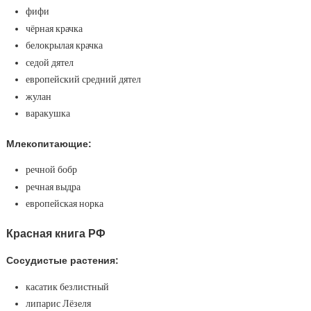
фифи
чёрная крачка
белокрылая крачка
седой дятел
европейский средний дятел
жулан
варакушка
Млекопитающие:
речной бобр
речная выдра
европейская норка
Красная книга РФ
Сосудистые растения:
касатик безлистный
липарис Лёзеля