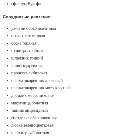
сфагнум Вульфа
Сосудистые растения:
ужовник обыкновенный
осока плетевидная
осока топяная
пушица стройная
шпажник тонкий
лилия кудреватая
пролеска сибирская
пальчатокоренник кровавый
пальчатокоренник мясо-красный
дремлик морозниковый
мякотница болотная
тайник яйцевидный
гнездовка обыкновенная
любка зеленоцветковая
шейхцерия болотная