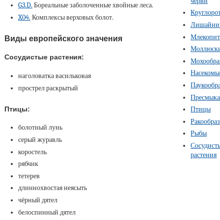
черви
G3.D.
Бореальные заболоченные хвойные леса.
Круглоро
X04.
Комплексы верховых болот.
Лишайни
Млекопи
Виды европейского значения
Моллюск
Сосудистые растения:
Мохообра
Насекомы
наголоватка васильковая
Паукообр
прострел раскрытый
Пресмык
Птицы:
Птицы
Ракообра
болотный лунь
Рыбы
серый журавль
Сосудист
коростель
растения
рябчик
тетерев
длиннохвостая неясыть
чёрный дятел
белоспинный дятел