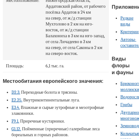
Местоположение:
Нижегородская область,
Ардатовский район, от рабочего
Приложен
посёлка Ардатов в 24 км
Редкие
на север, от ж/д станции
виды
Мухтолово в 2 км на юго-
восток, от ж/д станции
Критерии
Балахониха в 3 км на юго-запад,
Авторы-
от села Личадеево в 3 км
составите
на север, от села Саконы в 2 км
на северо-восток.
Виды
флоры
Площадь:
6,1 тыс. га.
и фауны
Местообитания европейского значения:
Брюхоног
моллюск
D2.3.
Переходные болота и трясины.
Водоросл
E2.25.
Внутриконтинентальные луга.
Грибы
E3.4.
Влажные и сырые эутрофные и мезотрофные
Двупарно
злаковники.
многоно
F9.1.
Приречные кустарники.
Земновод
G1.12.
Пойменные (приречные) галерейные леса
Кольчаты
бореальных и горных районов.