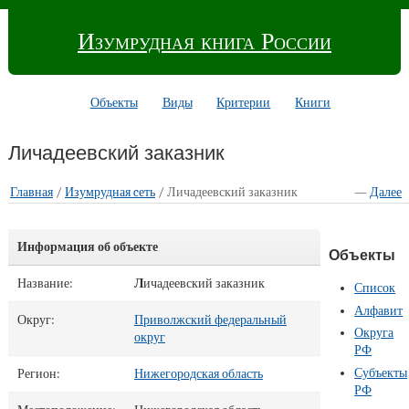
Изумрудная книга России
Объекты
Виды
Критерии
Книги
Личадеевский заказник
Главная
/
Изумрудная cеть
/ Личадеевский заказник
—
Далее
Информация об объекте
Объекты
Название:
Л
ичадеевский заказник
Список
Алфавит
Округ:
Приволжский федеральный
Округа
округ
РФ
Субъекты
Регион:
Нижегородская область
РФ