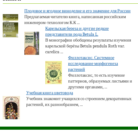
Плодовое и ягодное виноделие и его значение для России
Предлагаемая читателю книга, написанная российским
инженером-технологом К.К ...
Карельская береза и другие редкие
представители рода Betula L.
В монографии обобщены результаты изучения
карельской берёзы Betula pendula Roth var.
carelica ...
Филлотаксис. Системное
исследование морфогенеза
растений
Филлотаксис, то есть изучение
паттернов, образуемых листьями и
другими органами, ...
Учебная книга цветовода
Учебник знакомит учащихся со строением декоративных
растений, их разнообразием, ...