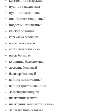
крестовник татарский
пушица узколистная
пушица влагалищная
повойничек мокричный
подбел многолистный
клюква болотная
горечавка лёгочная
пузырчатка малая
алтей лекарственный
наяда большая
кувшинка белоснежная
дремлик болотный
белозор болотный
вейник незамеченный
вейник тростниковидный
леерсия рисовидная
шелковник завитой
шелковник волосистолистный
лапчатка прямостоячая