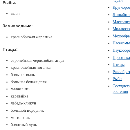
черви
Рыбы:
Круглоро
вьюн
Лишайни
Млекопи
Земноводные:
Моллюск
Мохообра
краснобрюхая жерлянка
Насекомы
Птицы:
Паукообр
Пресмык
европейская чернозобая гагара
Птицы
красношейная поганка
Ракообра
большая выпь
Рыбы
большая белая цапля
Сосудист
малая выпь
растения
каравайка
лебедь-кликун
большой подорлик
могильник
болотный лунь