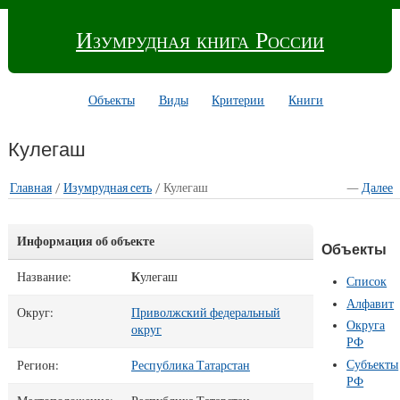
Изумрудная книга России
Объекты
Виды
Критерии
Книги
Кулегаш
Главная
/
Изумрудная cеть
/ Кулегаш
—
Далее
Информация об объекте
Объекты
Название:
К
улегаш
Список
Алфавит
Округ:
Приволжский федеральный
Округа
округ
РФ
Субъекты
Регион:
Республика Татарстан
РФ