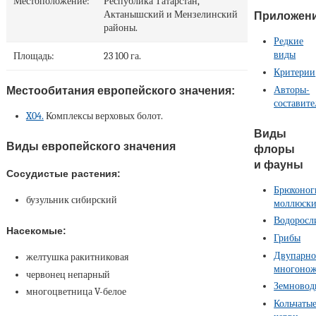
Местоположение:
Республика Татарстан,
Актанышский и Мензелинский
Приложен
районы.
Редкие
виды
Площадь:
23 100 га.
Критерии
Авторы-
Местообитания европейского значения:
составите
X04.
Комплексы верховых болот.
Виды
Виды европейского значения
флоры
и фауны
Сосудистые растения:
Брюхоног
бузульник сибирский
моллюск
Водоросл
Насекомые:
Грибы
Двупарно
желтушка ракитниковая
многоно
червонец непарный
Земновод
многоцветница V-белое
Кольчаты