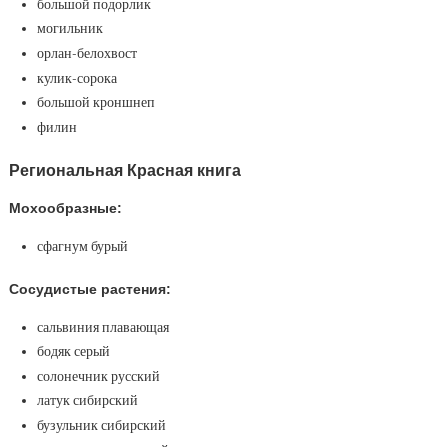
большой подорлик
могильник
орлан-белохвост
кулик-сорока
большой кроншнеп
филин
Региональная Красная книга
Мохообразные:
сфагнум бурый
Сосудистые растения:
сальвиния плавающая
бодяк серый
солонечник русский
латук сибирский
бузульник сибирский