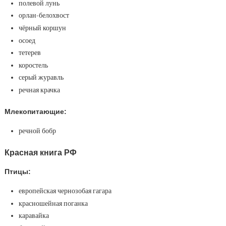
полевой лунь
орлан-белохвост
чёрный коршун
осоед
тетерев
коростель
серый журавль
речная крачка
Млекопитающие:
речной бобр
Красная книга РФ
Птицы:
европейская чернозобая гагара
красношейная поганка
каравайка