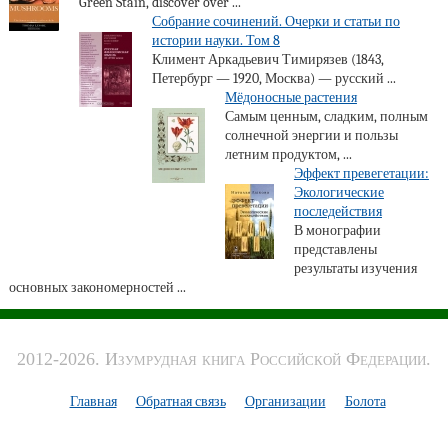
Green Stain, discover over ...
Собрание сочинений. Очерки и статьи по
истории науки. Том 8
Климент Аркадьевич Тимирязев (1843,
Петербург — 1920, Москва) — русский ...
Мёдоносные растения
Самым ценным, сладким, полным
солнечной энергии и пользы
летним продуктом, ...
Эффект превегетации:
Экологические
последействия
В монографии
представлены
результаты изучения
основных закономерностей ...
2012-2026. Изумрудная книга Российской Федерации.
Главная
Обратная связь
Организации
Болота