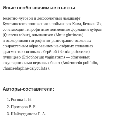
Иные особо значимые оъекты:
Болотно-луговой и лесоболотный ландшафт
Кулегашского понижения в поймах рек Кама, Белая и Ик,
сочетающий гигрофитные пойменные формации дубрав
(Quercus robur), ольшаников (Alnus glutinosa)
и осокорников гигрофитно-разнотравно-осоковых
с характерным образованием на озёрных сплавинах
фрагментов сосняков с берёзой (Betula pubescens)
пушицево (Eriophorum vaginatum) — сфагновых
с кустарничками верховых болот (Andromeda polifolia,
Chamaedaphne calyculata).
Авторы-составители:
Рогова Т. В.
Прохоров В. Е.
Шайхутдинова Г. А.