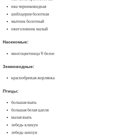
ива черниковидная
шейхцерия болотная
мытник болотный
ежеголовник малый
Насекомые:
многоцветница V-белое
Земноводные:
краснобрюхая жерлянка
Птицы:
большая выпь
большая белая цапля
малая выпь
лебедь-кликун
лебедь-шипун