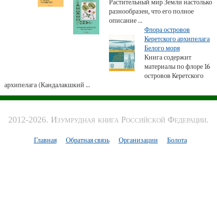
Растительный мир Земли настолько
разнообразен, что его полное
описание ...
Флора островов
Керетского архипелага
Белого моря
Книга содержит
материалы по флоре 16
островов Керетского
архипелага (Кандалакшкий ...
2012-2026. Изумрудная книга Российской Федерации.
Главная
Обратная связь
Организации
Болота