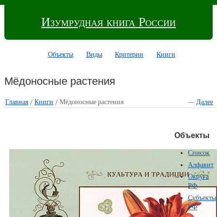
Изумрудная книга России
Объекты
Виды
Критерии
Книги
Мёдоносные растения
Главная
/
Книги
/ Мёдоносные растения
—
Далее
Объекты
Список
Алфавит
Округа
РФ
Субъекты
РФ