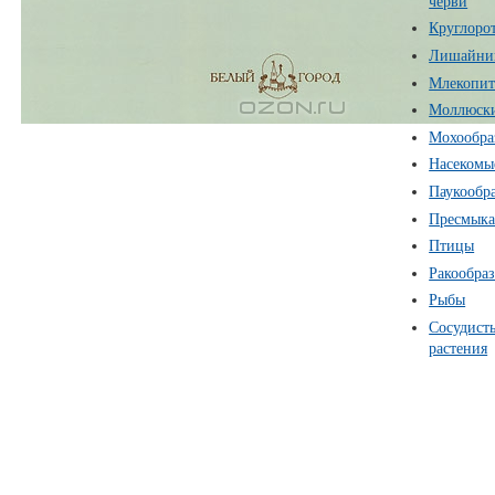
черви
Круглоро
Лишайни
Млекопи
Моллюск
Мохообра
Насекомы
Паукообр
Пресмык
Птицы
Ракообра
Рыбы
Сосудист
растения