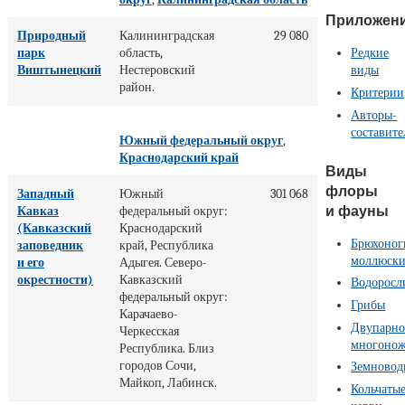
Приложен
Природный
Калининградская
29 080
парк
область,
Редкие
Виштынецкий
Нестеровский
виды
район.
Критерии
Авторы-
составите
Южный федеральный округ
,
Краснодарский край
Виды
флоры
Западный
Южный
301 068
и фауны
Кавказ
федеральный округ:
(Кавказский
Краснодарский
Брюхоног
заповедник
край, Республика
моллюск
и его
Адыгея. Северо-
окрестности)
Кавказский
Водоросл
федеральный округ:
Грибы
Карачаево-
Двупарно
Черкесская
многоно
Республика. Близ
городов Сочи,
Земновод
Майкоп, Лабинск.
Кольчаты