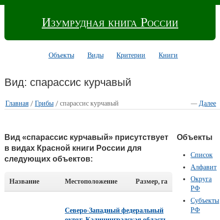
Изумрудная книга России
Объекты
Виды
Критерии
Книги
Вид: спарассис курчавый
Главная
/
Грибы
/ спарассис курчавый
—
Далее
Вид «спарассис курчавый» присутствует
Объекты
в видах Красной книги России для
Список
следующих объектов:
Алфавит
Округа
Название
Местоположение
Размер, га
РФ
Субъекты
РФ
Северо-Западный федеральный
округ
,
Калининградская область