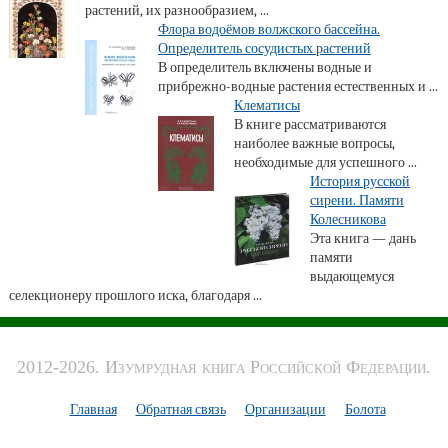
растений, их разнообразием, ...
Флора водоёмов волжского бассейна.
Определитель сосудистых растений
В определитель включены водные и
прибрежно-водные растения естественных и ...
Клематисы
В книге рассматриваются
наиболее важные вопросы,
необходимые для успешного ...
История русской
сирени. Памяти
Колесникова
Эта книга — дань
памяти
выдающемуся
селекционеру прошлого иска, благодаря ...
2012-2026. Изумрудная книга Российской Федерации.
Главная
Обратная связь
Организации
Болота