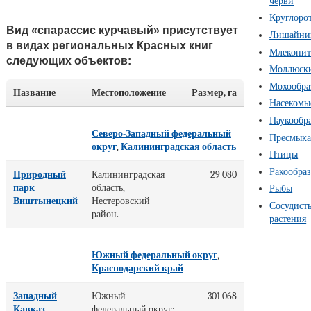
черви
Круглоро
Вид «спарассис курчавый» присутствует
Лишайни
в видах региональных Красных книг
Млекопи
следующих объектов:
Моллюск
Мохообра
Название
Местоположение
Размер, га
Насекомы
Паукообр
Северо-Западный федеральный
Пресмык
округ
,
Калининградская область
Птицы
Ракообра
Природный
Калининградская
29 080
парк
область,
Рыбы
Виштынецкий
Нестеровский
Сосудист
район.
растения
Южный федеральный округ
,
Краснодарский край
Западный
Южный
301 068
Кавказ
федеральный округ: