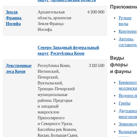
Приложен
Земля
Архангельская
4 200 000
Франца-
область, архипелаг
Редкие
Иосифа
Земля Франца-
виды
Иосифа.
Критерии
Авторы-
составите
Северо-Западный федеральный
округ
,
Республика Коми
Виды
флоры
Девственные
Республика Коми,
3 110 500
и фауны
леса Коми
Интинский,
Печорский,
Брюхоног
Вуктыльский,
моллюск
Троицко-Печорский
муниципальные
Водоросл
районы. Предгорья
Грибы
и западный
Двупарно
макросклон
многоно
Приполярного
и Северного Урала.
Земновод
Бассейны рек Кожим,
Кольчаты
Косью, Большая Сыня,