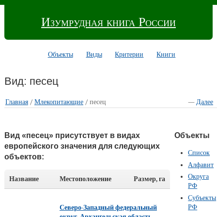
Изумрудная книга России
Объекты
Виды
Критерии
Книги
Вид: песец
Главная
/
Млекопитающие
/ песец
—
Далее
Вид «песец» присутствует в видах
Объекты
европейского значения для следующих
Список
объектов:
Алфавит
Округа
Название
Местоположение
Размер, га
РФ
Субъекты
РФ
Северо-Западный федеральный
округ
,
Архангельская область