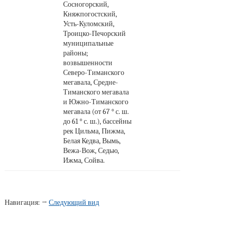
Сосногорский,
Княжпогостский,
Усть-Куломский,
Троицко-Печорский
муниципальные
районы;
возвышенности
Северо-Тиманского
мегавала, Средне-
Тиманского мегавала
и Южно-Тиманского
мегавала (от 67 ° с. ш.
до 61 ° с. ш.), бассейны
рек Цильма, Пижма,
Белая Кедва, Вымь,
Вежа-Вож, Седью,
Ижма, Сойва.
Навигация: →
Следующий вид