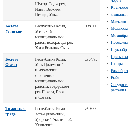
черви
Щугор, Подчерем,
Круглоро
Илыч, Верхняя
Лишайни
Печора, Унья.
Млекопи
Болото
Республика Коми,
138 300
Моллюск
Усинское
Усинский
Мохообра
муниципальный
район, водораздел рек
Насекомы
Уса и Большая Сыня.
Паукообр
Пресмык
Болото
Республика Коми,
178 975
Птицы
Океан
Усть-Цилемский
и Ижемский
Ракообра
(частично)
Рыбы
муниципальный
Сосудист
районы, водораздел
растения
рек Печора, Ерса
и Созьва.
Тиманская
Республика Коми —
960 000
гряда
Усть-Цилемский,
Удорский (частично),
Ухинский,