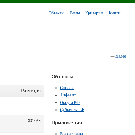
Объекты
Виды
Критерии
Книги
—
Далее
:
Объекты
Список
Размер, га
Алфавит
Округа РФ
Субъекты РФ
301 068
Приложения
Редкие виды