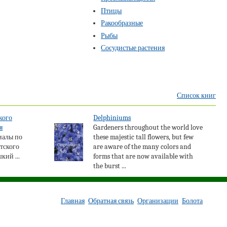
Птицы
Ракообразные
Рыбы
Сосудистые растения
Список книг
кого
Delphiniums
я
Gardeners throughout the world love
иалы по
these majestic tall flowers, but few
етского
are aware of the many colors and
кий ...
forms that are now available with
the burst ...
Главная
Обратная связь
Организации
Болота