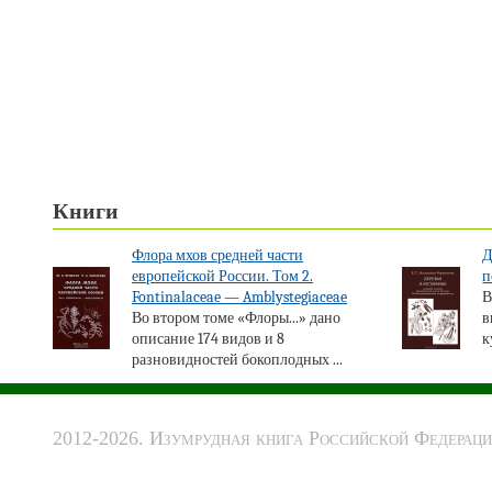
Книги
Флора мхов средней части
Д
европейской России. Том 2.
п
Fontinalaceae — Amblystegiaceae
В
Во втором томе «Флоры...» дано
в
описание 174 видов и 8
к
разновидностей бокоплодных ...
2012-2026. Изумрудная книга Российской Федераци