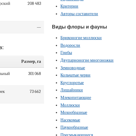
ерский
208 483
Критерии
Авторы-составители
Виды флоры и фауны
—
Брюхоногие моллюски
Водоросли
в:
Грибы
Двупарноногие многоножки
Размер, га
Земноводные
льный
301 068
Кольчатые черви
Круглоротые
Лишайники
рек
73 662
Млекопитающие
Моллюски
Мохообразные
Насекомые
Паукообразные
Пресмыкающиеся