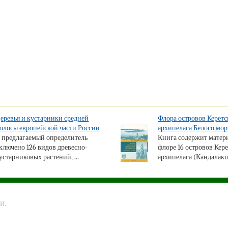
еревья и кустарники средней
Флора островов Керетс
олосы европейской части России
архипелага Белого мор
 предлагаемый определитель
Книга содержит матер
ключено 126 видов древесно-
флоре 16 островов Кер
устарниковых растений, ...
архипелага (Кандалакш
и.