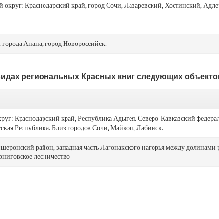
округ: Краснодарский край, город Сочи, Лазаревский, Хостинский, Адл
 города Анапа, город Новороссийск.
видах региональных Красных книг следующих объекто
уг: Краснодарский край, Республика Адыгея. Северо-Кавказский федера
сская Республика. Близ городов Сочи, Майкоп, Лабинск.
шеронский район, западная часть Лагонакского нагорья между долинами 
рниговское лесничество