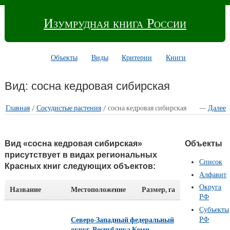
Изумрудная книга России
Объекты
Виды
Критерии
Книги
Вид: сосна кедровая сибирская
Главная
/
Сосудистые растения
/ сосна кедровая сибирская
—
Далее
Вид «сосна кедровая сибирская»
Объекты
присутствует в видах региональных
Список
Красных книг следующих объектов:
Алфавит
Округа
Название
Местоположение
Размер, га
РФ
Субъекты
РФ
Северо-Западный федеральный
округ
,
Республика Коми