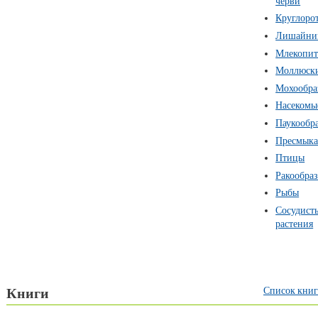
черви
Круглоро
Лишайни
Млекопи
Моллюск
Мохообра
Насекомы
Паукообр
Пресмык
Птицы
Ракообра
Рыбы
Сосудист
растения
Список книг
Книги