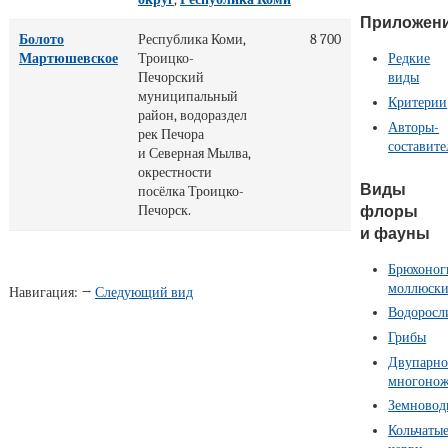
Приложен
Болото
Республика Коми,
8 700
Мартюшевское
Троицко-
Редкие
Печорский
виды
муниципальный
Критерии
район, водораздел
Авторы-
рек Печора
составите
и Северная Мылва,
окрестности
Виды
посёлка Троицко-
флоры
Печорск.
и фауны
Брюхоног
моллюск
Навигация: →
Следующий вид
Водоросл
Грибы
Двупарно
многоно
Земновод
Кольчаты