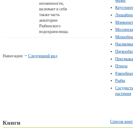
черви
низменности,
Круглоро
включает в себя
также часть
Лишайни
акватории
Млекопи
Рыбинского
Моллюск
водохранилища.
Мохообра
Насекомы
Паукообр
Навигация: →
Следующий вид
Пресмык
Птицы
Ракообра
Рыбы
Сосудист
растения
Список книг
Книги