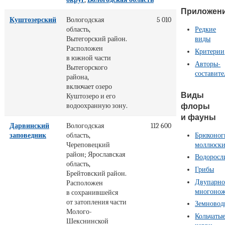
Приложен
Куштозерский
Вологодская
5 010
область,
Редкие
Вытегорский район.
виды
Расположен
Критерии
в южной части
Авторы-
Вытегорского
составите
района,
включает озеро
Виды
Куштозеро и его
флоры
водоохранную зону.
и фауны
Дарвинский
Вологодская
112 600
Брюхоног
заповедник
область,
моллюск
Череповецкий
район; Ярославская
Водоросл
область,
Грибы
Брейтовский район.
Двупарно
Расположен
многоно
в сохранившейся
от затопления части
Земновод
Молого-
Кольчаты
Шекснинской