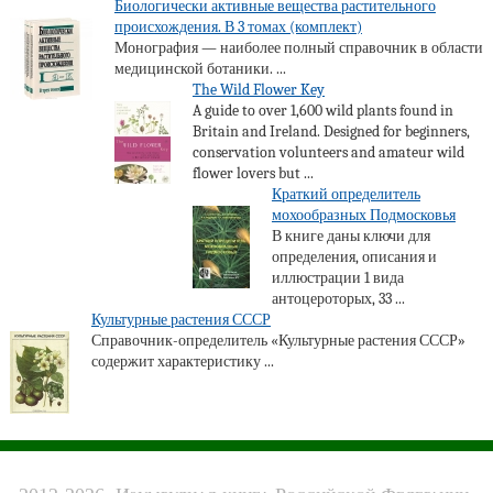
Биологически активные вещества растительного
происхождения. В 3 томах (комплект)
Монография — наиболее полный справочник в области
медицинской ботаники. ...
The Wild Flower Key
A guide to over 1,600 wild plants found in
Britain and Ireland. Designed for beginners,
conservation volunteers and amateur wild
flower lovers but ...
Краткий определитель
мохообразных Подмосковья
В книге даны ключи для
определения, описания и
иллюстрации 1 вида
антоцероторых, 33 ...
Культурные растения СССР
Справочник-определитель «Культурные растения СССР»
содержит характеристику ...