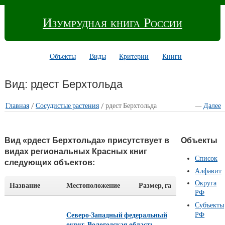
Изумрудная книга России
Объекты
Виды
Критерии
Книги
Вид: рдест Берхтольда
Главная
/
Сосудистые растения
/ рдест Берхтольда
—
Далее
Вид «рдест Берхтольда» присутствует в
Объекты
видах региональных Красных книг
Список
следующих объектов:
Алфавит
Округа
Название
Местоположение
Размер, га
РФ
Субъекты
РФ
Северо-Западный федеральный
округ
,
Вологодская область