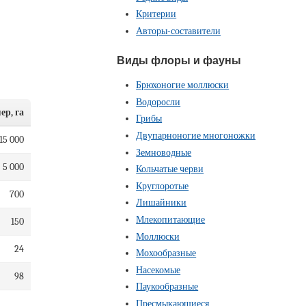
Критерии
Авторы-составители
Виды флоры и фауны
Брюхоногие моллюски
Водоросли
ер, га
Грибы
Двупарноногие многоножки
15 000
Земноводные
5 000
Кольчатые черви
Круглоротые
700
Лишайники
Млекопитающие
150
Моллюски
24
Мохообразные
Насекомые
98
Паукообразные
Пресмыкающиеся