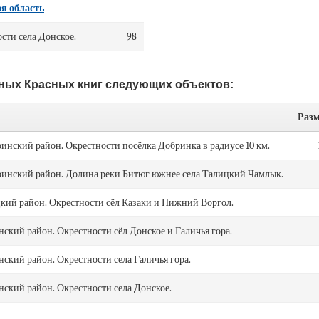
я область
сти села Донское.
98
ьных Красных книг следующих объектов:
Разм
инский район. Окрестности посёлка Добринка в радиусе 10 км.
ринский район. Долина реки Битюг южнее села Талицкий Чамлык.
цкий район. Окрестности сёл Казаки и Нижний Воргол.
нский район. Окрестности сёл Донское и Галичья гора.
нский район. Окрестности села Галичья гора.
нский район. Окрестности села Донское.