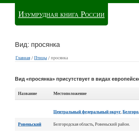
Изумрудная книга России
Вид: просянка
Главная
/
Птицы
/ просянка
Вид «просянка» присутствует в видах европейск
Название
Местоположение
Центральный федеральный округ
,
Белгоро
Ровеньский
Белгородская область, Ровеньский район.