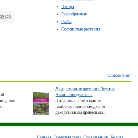
Птицы
Ракообразные
32 148
Рыбы
Сосудистые растения
Список книг
Декоративные растения Якутии.
бой
Атлас-определитель
опедию»
Это уникальное издание —
...
наиболее полная сводка по
декоративным древесным ...
Главная
Обратная связь
Организации
Болота