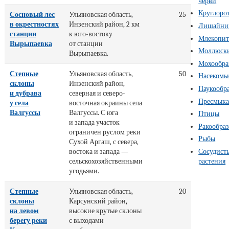
черви
Круглоро
Сосновый лес
Ульяновская область,
25
в окрестностях
Инзенский район, 2 км
Лишайни
станции
к юго-востоку
Млекопи
Вырыпаевка
от станции
Моллюск
Вырыпаевка.
Мохообра
Степные
Ульяновская область,
50
Насекомы
склоны
Инзенский район,
Паукообр
и дубрава
северная и северо-
Пресмык
у села
восточная окраины села
Валгуссы
Валгуссы. С юга
Птицы
и запада участок
Ракообра
ограничен руслом реки
Рыбы
Сухой Аргаш, с севера,
Сосудист
востока и запада —
растения
сельскохозяйственными
угодьями.
Степные
Ульяновская область,
20
склоны
Карсунский район,
на левом
высокие крутые склоны
берегу реки
с выходами