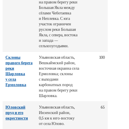
на правом берегу реки
Большая Якла между
сёлами Чеботаевка
и Неплевка. С юга
участок ограничен
руслом реки Большая
Якла, с севера, востока
и запада —
сельхозугодьями.
Склоны
Ульяновская область,
100
правого берега
Вешкаймский район,
реки
восточная окраина села
Шарловка
Ермоловка; склоны
у села
с выходами
Ермоловка
карбонатных пород
на правом берегу реки
Шарловка.
Юловский
Ульяновская область,
65
пруд и его
Инзенский район,
окрестности
0,5 км к юго-востоку
от села Юлово.