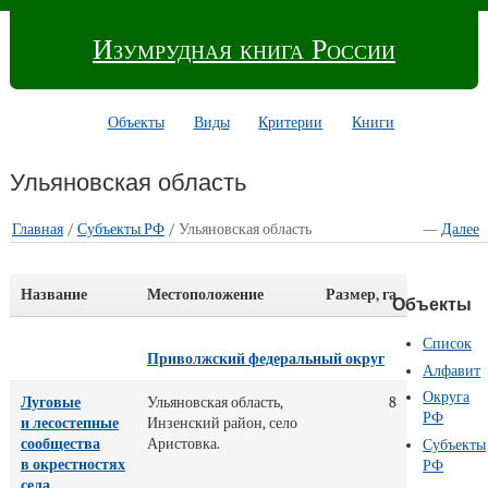
Изумрудная книга России
Объекты
Виды
Критерии
Книги
Ульяновская область
Главная
/
Субъекты РФ
/ Ульяновская область
—
Далее
Название
Местоположение
Размер, га
Объекты
Список
Приволжский федеральный округ
Алфавит
Округа
Луговые
Ульяновская область,
8
РФ
и лесостепные
Инзенский район, село
сообщества
Аристовка.
Субъекты
в окрестностях
РФ
села