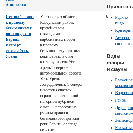
Аристовка
Приложен
Степной склон
Ульяновская область,
5
Редкие
к правому
Карсунский район,
виды
безымянному
крутой склон
Критерии
притоку реки
с выходами
Авторы-
Барыш
карбонатных пород
составите
к северу
к правому
от села Усть-
безымянному притоку
Виды
Урень
реки Барыш в 6 км
к северу от села Усть-
флоры
Урень, севернее
и фауны
автомобильной дороги
Усть-Урень —
Брюхоног
Астрадамовка. С севера
моллюск
и востока участок
Водоросл
ограничен островной
Грибы
нагорной дубравой,
с юга — пересохшим
Двупарно
руслом правого
многоно
безымянного притока
Земновод
реки Барыш, с запада —
Кольчаты
оврагом.