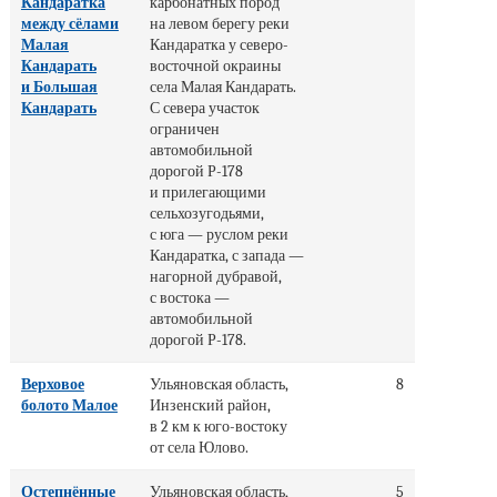
Кандаратка
карбонатных пород
между сёлами
на левом берегу реки
Малая
Кандаратка у северо-
Кандарать
восточной окраины
и Большая
села Малая Кандарать.
Кандарать
С севера участок
ограничен
автомобильной
дорогой Р-178
и прилегающими
сельхозугодьями,
с юга — руслом реки
Кандаратка, с запада —
нагорной дубравой,
с востока —
автомобильной
дорогой Р-178.
Верховое
Ульяновская область,
8
болото Малое
Инзенский район,
в 2 км к юго-востоку
от села Юлово.
Остепнённые
Ульяновская область,
5