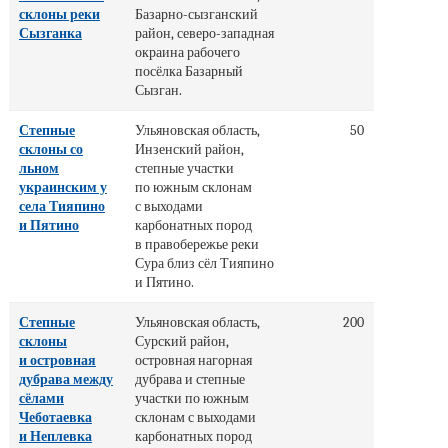
склоны реки
Базарно-сызганский
Сызганка
район, северо-западная
окраина рабочего
посёлка Базарный
Сызган.
Степные
Ульяновская область,
50
склоны со
Инзенский район,
льном
степные участки
украинским у
по южным склонам
села Тияпино
с выходами
и Пятино
карбонатных пород
в правобережье реки
Сура близ сёл Тияпино
и Пятино.
Степные
Ульяновская область,
200
склоны
Сурский район,
и островная
островная нагорная
дубрава между
дубрава и степные
сёлами
участки по южным
Чеботаевка
склонам с выходами
и Неплевка
карбонатных пород