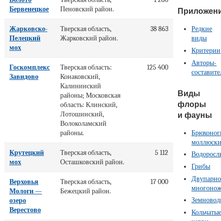
Бервенецкое
Пеновский район.
Приложен
Редкие
Жарковско-
Тверская область,
38 863
виды
Пелецкий
Жарковский район.
мох
Критерии
Авторы-
Госкомплекс
Тверская область:
125 400
составите
Завидово
Конаковский,
Калининский
Виды
районы; Московская
флоры
область: Клинский,
Лотошинский,
и фауны
Волоколамский
Брюхоног
районы.
моллюск
Крутецкий
Тверская область,
5 112
Водоросл
мох
Осташковский район.
Грибы
Двупарно
Верховья
Тверская область,
17 000
многоно
Мологи —
Бежецкий район.
Земновод
озеро
Верестово
Кольчаты