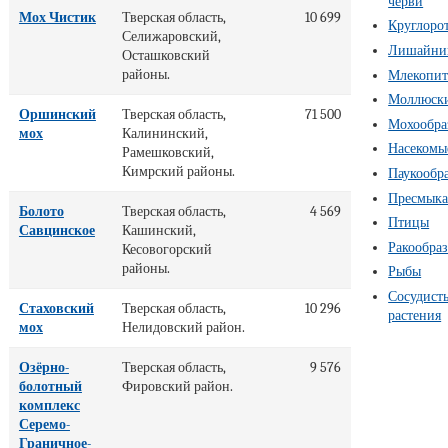
черви
Мох Чистик
Тверская область,
10 699
Круглоро
Селижаровский,
Лишайни
Осташковский
районы.
Млекопи
Моллюск
Оршинский
Тверская область,
71 500
Мохообра
мох
Калининский,
Насекомы
Рамешковский,
Кимрский районы.
Паукообр
Пресмык
Болото
Тверская область,
4 569
Птицы
Савцинское
Кашинский,
Ракообра
Кесовогорский
районы.
Рыбы
Сосудист
Стаховский
Тверская область,
10 296
растения
мох
Нелидовский район.
Озёрно-
Тверская область,
9 576
болотный
Фировский район.
комплекс
Серемо-
Граничное-