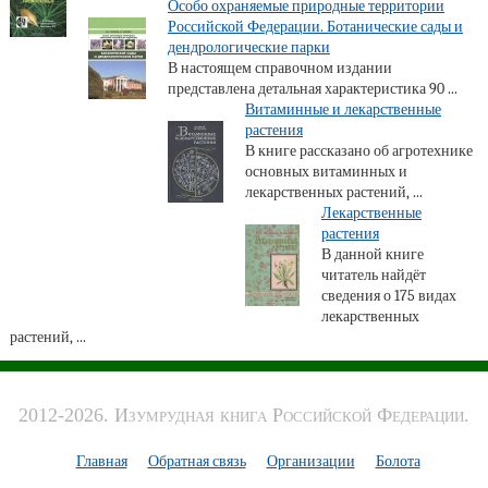
Особо охраняемые природные территории
Российской Федерации. Ботанические сады и
дендрологические парки
В настоящем справочном издании
представлена детальная характеристика 90 ...
Витаминные и лекарственные
растения
В книге рассказано об агротехнике
основных витаминных и
лекарственных растений, ...
Лекарственные
растения
В данной книге
читатель найдёт
сведения о 175 видах
лекарственных
растений, ...
2012-2026. Изумрудная книга Российской Федерации.
Главная
Обратная связь
Организации
Болота