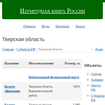
Изумрудная книга России
Объекты
Виды
Критерии
Книги
Тверская область
Главная
/
Субъекты РФ
/ Тверская область
—
Далее
Название
Местоположение
Размер, га
Объекты
Список
Центральный федеральный округ
Алфавит
Округа
Болото
Тверская область,
1 874
РФ
Афимьино
Вышневолоцкий
район.
Субъекты
РФ
Болото
Тверская область,
1 280