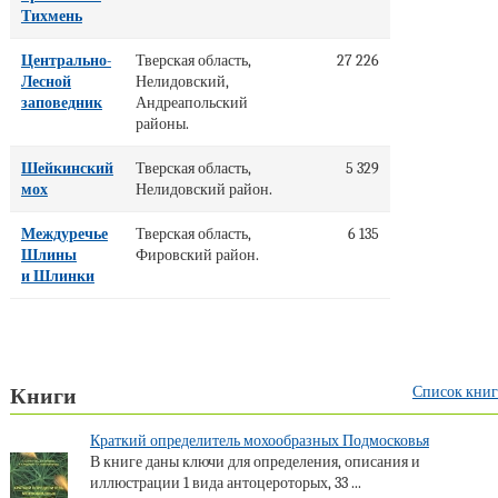
Тихмень
Центрально-
Тверская область,
27 226
Лесной
Нелидовский,
заповедник
Андреапольский
районы.
Шейкинский
Тверская область,
5 329
мох
Нелидовский район.
Междуречье
Тверская область,
6 135
Шлины
Фировский район.
и Шлинки
Список книг
Книги
Краткий определитель мохообразных Подмосковья
В книге даны ключи для определения, описания и
иллюстрации 1 вида антоцероторых, 33 ...