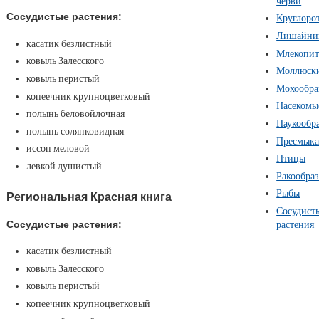
черви
Сосудистые растения:
Круглоро
Лишайни
касатик безлистный
Млекопи
ковыль Залесского
Моллюск
ковыль перистый
Мохообра
копеечник крупноцветковый
Насекомы
полынь беловойлочная
Паукообр
полынь солянковидная
Пресмык
иссоп меловой
Птицы
левкой душистый
Ракообра
Рыбы
Региональная Красная книга
Сосудист
Сосудистые растения:
растения
касатик безлистный
ковыль Залесского
ковыль перистый
копеечник крупноцветковый