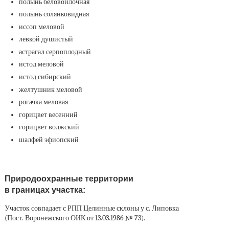
полынь беловойлочная
полынь солянковидная
иссоп меловой
левкой душистый
астрагал серпоплодный
истод меловой
истод сибирский
желтушник меловой
рогачка меловая
горицвет весенний
горицвет волжский
шалфей эфиопский
Природоохранные территории
в границах участка:
Участок совпадает с РПП Целинные склоны у с. Липовка
(Пост. Воронежского ОИК от 13.03.1986 № 73).