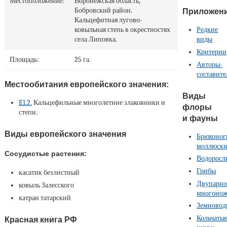
Местоположение:
Воронежская область,
Бобровский район.
Приложен
Кальцефитная лугово-
Редкие
ковыльная степь в окрестностях
виды
села Липовка.
Критерии
Площадь:
25 га.
Авторы-
составите
Местообитания европейского значения:
Виды
E1.2.
Кальцефильные многолетние злаковники и
флоры
степи.
и фауны
Виды европейского значения
Брюхоног
моллюск
Сосудистые растения:
Водоросл
Грибы
касатик безлистный
Двупарно
ковыль Залесского
многоно
катран татарский
Земновод
Кольчаты
Красная книга РФ