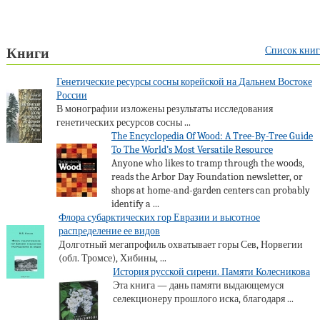
Список книг
Книги
Генетические ресурсы сосны корейской на Дальнем Востоке
России
В монографии изложены результаты исследования
генетических ресурсов сосны ...
The Encyclopedia Of Wood: A Tree-By-Tree Guide
To The World’s Most Versatile Resource
Anyone who likes to tramp through the woods,
reads the Arbor Day Foundation newsletter, or
shops at home-and-garden centers can probably
identify a ...
Флора субарктических гор Евразии и высотное
распределение ее видов
Долготный мегапрофиль охватывает горы Сев, Норвегии
(обл. Тромсе), Хибины, ...
История русской сирени. Памяти Колесникова
Эта книга — дань памяти выдающемуся
селекционеру прошлого иска, благодаря ...