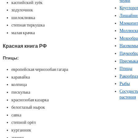
черви
каспийский зуёк
Круглоро
ходулочник
Лишайни
шилоклювка
Млекопи
степная тиркушка
Моллюск
малая крачка
Мохообра
Красная книга РФ
Насекомы
Паукообр
Птицы:
Пресмык
Птицы
европейская чернозобая гагара
Ракообра
каравайка
Рыбы
колпица
Сосудист
пискулька
растения
краснозобая казарка
белоглазый нырок
савка
степной орёл
курганник
змееяд