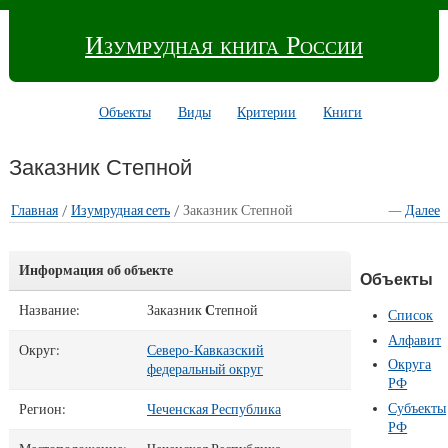
Изумрудная книга России
Объекты
Виды
Критерии
Книги
Заказник Степной
Главная
/
Изумрудная cеть
/ Заказник Степной
—
Далее
Информация об объекте
Объекты
Название:
Заказник
С
тепной
Список
Алфавит
Округ:
Северо-Кавказский
Округа
федеральный округ
РФ
Субъекты
Регион:
Чеченская Республика
РФ