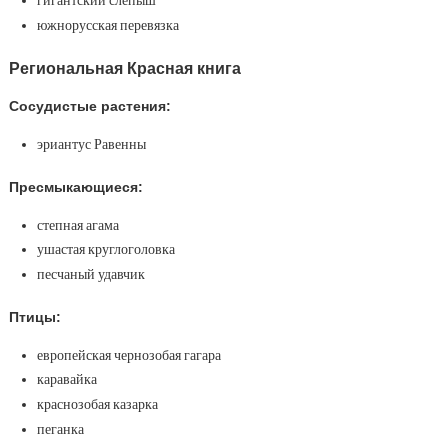
гигантский слепыш
южнорусская перевязка
Региональная Красная книга
Сосудистые растения:
эриантус Равенны
Пресмыкающиеся:
степная агама
ушастая круглоголовка
песчаный удавчик
Птицы:
европейская чернозобая гагара
каравайка
краснозобая казарка
пеганка