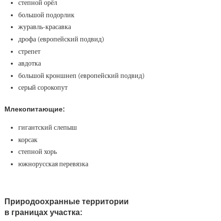
степной орёл
большой подорлик
журавль-красавка
дрофа (европейский подвид)
стрепет
авдотка
большой кроншнеп (европейский подвид)
серый сорокопут
Млекопитающие:
гигантский слепыш
корсак
степной хорь
южнорусская перевязка
Природоохранные территории
в границах участка: