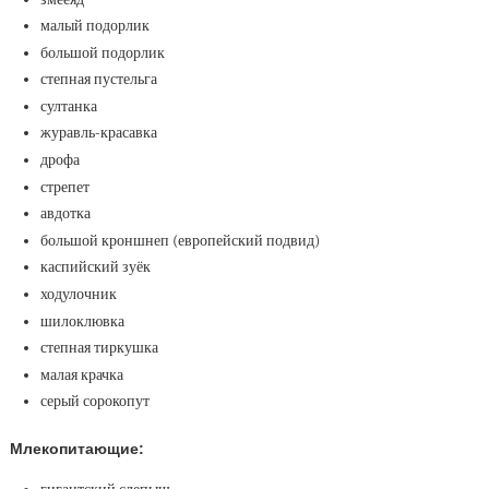
малый подорлик
большой подорлик
степная пустельга
султанка
журавль-красавка
дрофа
стрепет
авдотка
большой кроншнеп (европейский подвид)
каспийский зуёк
ходулочник
шилоклювка
степная тиркушка
малая крачка
серый сорокопут
Млекопитающие: