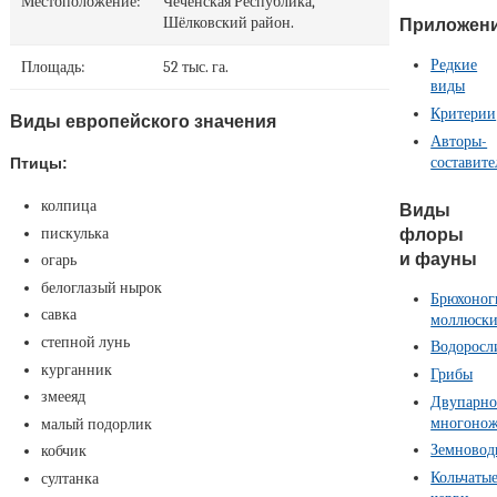
Местоположение:
Чеченская Республика,
Шёлковский район.
Приложен
Редкие
Площадь:
52 тыс. га.
виды
Критерии
Виды европейского значения
Авторы-
составите
Птицы:
колпица
Виды
флоры
пискулька
и фауны
огарь
белоглазый нырок
Брюхоног
савка
моллюск
степной лунь
Водоросл
курганник
Грибы
змееяд
Двупарно
многоно
малый подорлик
Земновод
кобчик
Кольчаты
султанка