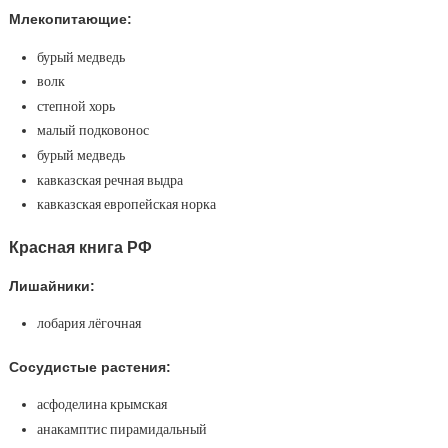
Млекопитающие:
бурый медведь
волк
степной хорь
малый подковонос
бурый медведь
кавказская речная выдра
кавказская европейская норка
Красная книга РФ
Лишайники:
лобария лёгочная
Сосудистые растения:
асфоделина крымская
анакамптис пирамидальный