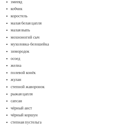
змееяд
кобчик
коростель
малая белая цапля
малая выпь
мохноногий сыч
мухоловка-белошейка
зимородок
осоед
желна
полевой конёк
жулан
степной жаворонок
рыжая цапля
сапсан
чёрный аист
чёрный коршун
степная пустельга