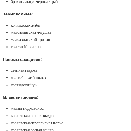
брахипальпус чернолицый
Земноводные:
колхидская жаба
малоазиатская лягушка
малоазиатский тритон
тритон Карелина
Пресмыкающиеся:
степная гадюка
желтобрюхий полоз
колхидский уж
Млекопитающие:
малый подковонос
кавказская речная выдра
кавказская европейская норка
кавказская лесная кошка