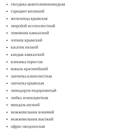
гвоздика акантолимоновидная
горицвет весенний
железница крымская
зверобой иссополистный
зимовник кавказский
зопник крымский
касатик низкий
кандык кавказский
клекачка перистая
ковыль красивейший
лапчатка клинолистная
лапчатка крымская
лимодорум недоразвитый
любка зеленоцветная
миндаль низкий
можжевельник вонючий
можжевельник высокий
офрис оводоносная