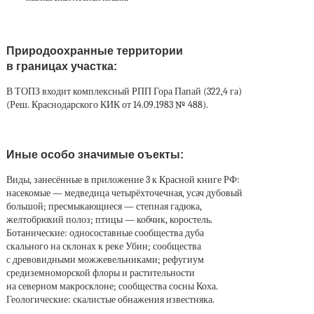
Природоохранные территории
в границах участка:
В ТОПЗ входит комплексный РПП Гора Папай (322,4 га)
(Реш. Краснодарского КИК от 14.09.1983 № 488).
Иные особо значимые оъекты:
Виды, занесённые в приложение 3 к Красной книге РФ:
насекомые — медведица четырёхточечная, усач дубовый
большой; пресмыкающиеся — степная гадюка,
желтобрюхий полоз; птицы — кобчик, коростель.
Ботанические: односоставные сообщества дуба
скального на склонах к реке Убин; сообщества
с древовидными можжевельниками; рефугиум
средиземноморской флоры и растительности
на северном макросклоне; сообщества сосны Коха.
Геологические: скалистые обнажения известняка.