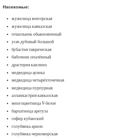
Насекомые:
жужелица венгерская
жужелица кавказская
отшельник обыкновенный
усач дубовый большой
бубастия таврическая
бабочник опалённый
драстерия каилино
медведица аулика
медведица четырёхточечная
медведица пурпурная
алланкастрия кавказская
многоцветница V-белое
бархатница аретуза
сефир кубанский
голубянка арион
голубянка черноморская