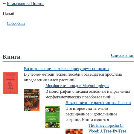
←
Камышанова Поляна
П
апай
→
Собербаш
Список книг
Книги
Распознавание злаков в нецветущем состоянии
В учебно-методическом пособии освещается проблема
определения видов растений ...
Морфогенез плодов Magnoliophyta
В монографии описаны основные направления
морфогенетических преобразований ...
Лекарственные растения юга России
Это второе значительно
расширенное и дополненное
издание. Книга является ...
The Encyclopedia Of
Wood: A Tree-By-Tree