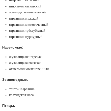
шафран прекрасный
цикламен кавказский
эремурус замечательный
ятрышник мужской
ятрышник мелкоточечный
ятрышник трёхзубчатый
ятрышник пурпурный
Насекомые:
жужелица венгерская
жужелица кавказская
отшельник обыкновенный
Земноводные:
тритон Карелина
колхидская жаба
Птицы: