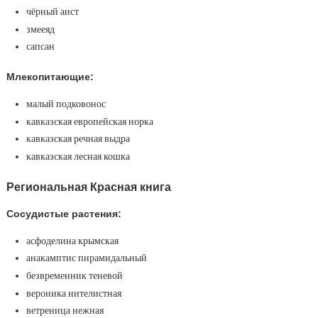
чёрный аист
змееяд
сапсан
Млекопитающие:
малый подковонос
кавказская европейская норка
кавказская речная выдра
кавказская лесная кошка
Региональная Красная книга
Сосудистые растения:
асфоделина крымская
анакамптис пирамидальный
безвременник теневой
вероника нителистная
ветреница нежная