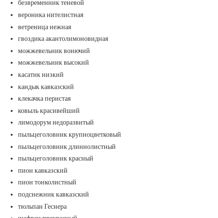
безвременник теневой
вероника нителистная
ветреница нежная
гвоздика акантолимоновидная
можжевельник вонючий
можжевельник высокий
касатик низкий
кандык кавказский
клекачка перистая
ковыль красивейший
лимодорум недоразвитый
пыльцеголовник крупноцветковый
пыльцеголовник длиннолистный
пыльцеголовник красный
пион кавказский
пион тонколистный
подснежник кавказский
тюльпан Геснера