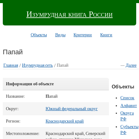
Изумрудная книга России
Объекты
Виды
Критерии
Книги
Папай
Главная
/
Изумрудная cеть
/ Папай
—
Далее
Информация об объекте
Объекты
Название:
П
апай
Список
Алфавит
Округ:
Южный федеральный округ
Округа
РФ
Регион:
Краснодарский край
Субъекты
РФ
Местоположение:
Краснодарский край, Северский