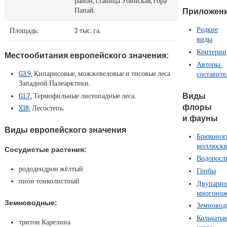
район, станица Убинская, гора
Папай.
Приложен
Редкие
Площадь:
2 тыс. га.
виды
Критерии
Местообитания европейского значения:
Авторы-
G3.9.
Кипарисовые, можжевеловые и тисовые леса
составите
Западной Палеарктики.
Виды
G1.7.
Термофильные листопадные леса.
флоры
X18.
Лесостепь.
и фауны
Виды европейского значения
Брюхоног
моллюск
Сосудистые растения:
Водоросл
рододендрон жёлтый
Грибы
пион тонколистный
Двупарно
многоно
Земноводные:
Земновод
Кольчаты
тритон Карелина