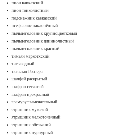
пион кавказский
пион тонколистный
подснежник кавказский
псефеллюс наклонённый
пыльцеголовник крупноцветковый
пыльцеголовник длиннолистный
пыльцеголовник красный
тимьян маркотхский
тис ягодный
тюльпан Геснера
шалфей раскрытый
шафран сетчатый
шафран прекрасный
эремурус замечательный
ятрышник мужской
ятрышник мелкоточечный
ятрышник обезьяний
ятрышник пурпурный