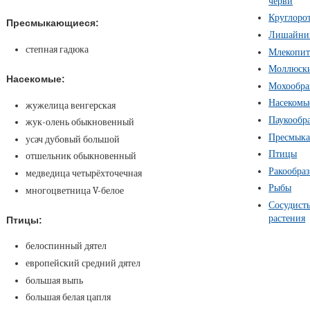
черви
Круглоро
Пресмыкающиеся:
Лишайни
степная гадюка
Млекопи
Моллюск
Насекомые:
Мохообра
Насекомы
жужелица венгерская
Паукообр
жук-олень обыкновенный
Пресмык
усач дубовый большой
Птицы
отшельник обыкновенный
Ракообра
медведица четырёхточечная
Рыбы
многоцветница V-белое
Сосудист
растения
Птицы:
белоспинный дятел
европейский средний дятел
большая выпь
большая белая цапля