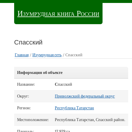
Изумрудная книга России
Спасский
Главная
/
Изумрудная cеть
/ Спасский
Информация об объекте
Название:
С
пасский
Округ:
Приволжский федеральный округ
Регион:
Республика Татарстан
Местоположение:
Республика Татарстан, Спасский район.
Площадь:
17 979 га.