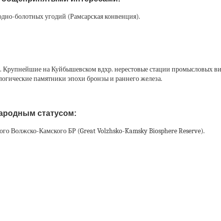
дно-болотных угодий (Рамсарская конвенция).
. Крупнейшие на Куйбышевском вдхр. нерестовые стации промысловых ви
огические памятники эпохи бронзы и раннего железа.
ародным статусом:
ого Волжско-Камского БР (Great Volzhsko-Kamsky Biosphere Reserve).