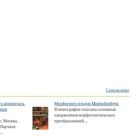
Список книг
о архипелага.
Морфогенез плодов Magnoliophyta
ения
В монографии описаны основные
направления морфогенетических
. Москва,
преобразований ...
 «Научное
..