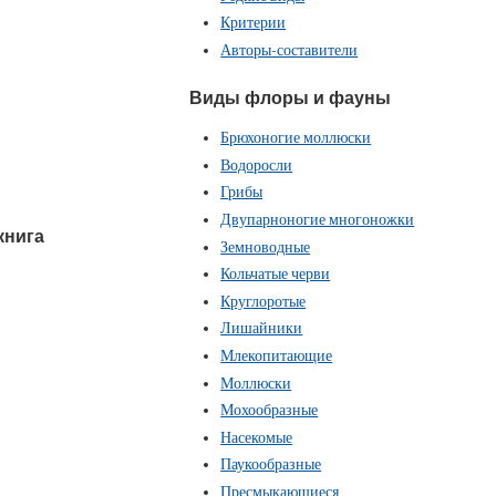
Критерии
Авторы-составители
Виды флоры и фауны
Брюхоногие моллюски
Водоросли
Грибы
Двупарноногие многоножки
книга
Земноводные
Кольчатые черви
Круглоротые
Лишайники
Млекопитающие
Моллюски
Мохообразные
Насекомые
Паукообразные
Пресмыкающиеся