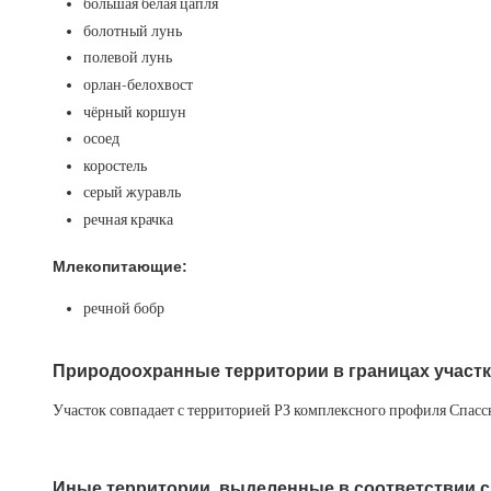
большая белая цапля
болотный лунь
полевой лунь
орлан-белохвост
чёрный коршун
осоед
коростель
серый журавль
речная крачка
Млекопитающие:
речной бобр
Природоохранные территории в границах участк
Участок совпадает с территорией РЗ комплексного профиля Спасск
Иные территории, выделенные в соответствии 