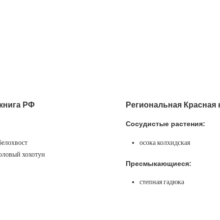
книга РФ
Региональная Красная 
Сосудистые растения:
белохвост
осока колхидская
оловый хохотун
Пресмыкающиеся:
степная гадюка