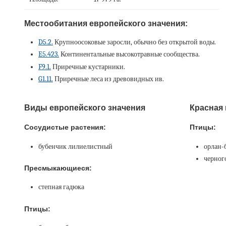
Местообитания европейского значения:
D5.2.
Крупноосоковые заросли, обычно без открытой воды.
E5.423.
Континентальные высокотравные сообщества.
F9.1.
Приречные кустарники.
G1.11.
Приречные леса из древовидных ив.
Виды европейского значения
Красная 
Сосудистые растения:
Птицы:
бубенчик лилиелистный
орлан-
черног
Пресмыкающиеся:
степная гадюка
Птицы: