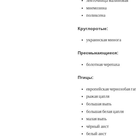
ленточница малиновая
мнемозина
поликсена
Круглоротые:
украинская минога
Пресмыкающиеся:
болотная черепаха
Птицы:
европейская чернозобая га
рыжая цапля
большая выпь
большая белая цапля
малая выпь
чёрный аист
белый аист