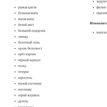
ходуло
рыжая цапля
филин
большая выпь
европе
малая выпь
Млекопит
белый аист
большой подорлик
выхухо
змееяд
болотный лунь
орлан-белохвост
орёл-карлик
чёрный коршун
осоед
тетерев
коростель
малый погоныш
погоныш
серый журавль
дупель