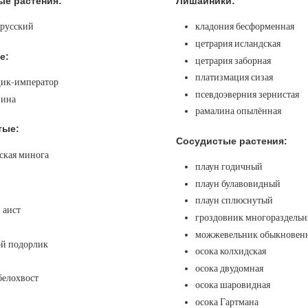
ые растения:
Лишайники:
 русский
кладония бесформенная
цетрария исландская
е:
цетрария заборная
платизмация сизая
ик-император
псевдоэверния зернистая
зина
рамалина опылённая
тые:
Сосудистые растения:
ская минога
плаун годичный
плаун булавовидный
плаун сплюснутый
 аист
гроздовник многораздель
можжевельник обыкновен
й подорлик
осока колхидская
осока двудомная
белохвост
осока шаровидная
осока Гартмана