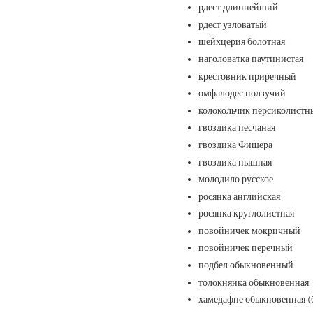
рдест длиннейший
рдест узловатый
шейхцерия болотная
наголоватка паутинистая
крестовник приречный
омфалодес ползучий
колокольчик персиколистн
гвоздика песчаная
гвоздика Фишера
гвоздика пышная
молодило русское
росянка английская
росянка круглолистная
повойничек мокричный
повойничек перечный
подбел обыкновенный
толокнянка обыкновенная
хамедафне обыкновенная (