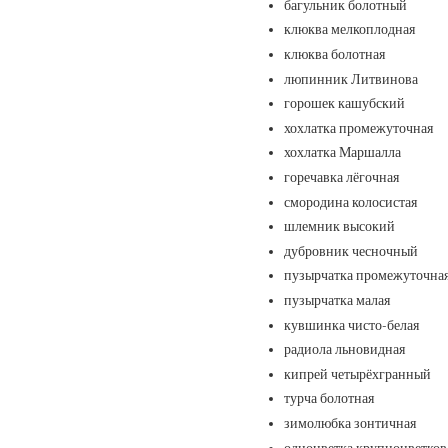
багульник болотный
клюква мелкоплодная
клюква болотная
люпинник Литвинова
горошек кашубский
хохлатка промежуточная
хохлатка Маршалла
горечавка лёгочная
смородина колосистая
шлемник высокий
дубровник чесночный
пузырчатка промежуточна
пузырчатка малая
кувшинка чисто-белая
радиола льновидная
кипрей четырёхгранный
турча болотная
зимолюбка зонтичная