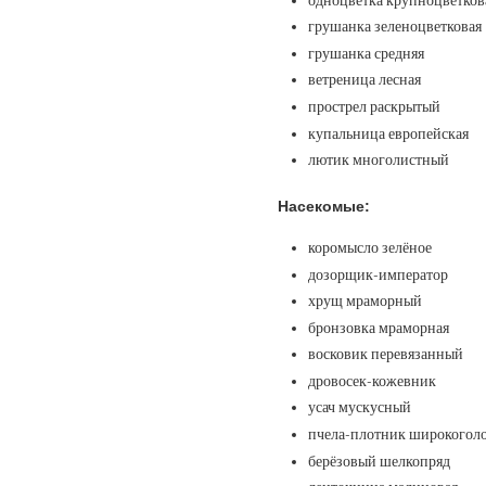
одноцветка крупноцветков
грушанка зеленоцветковая
грушанка средняя
ветреница лесная
прострел раскрытый
купальница европейская
лютик многолистный
Насекомые:
коромысло зелёное
дозорщик-император
хрущ мраморный
бронзовка мраморная
восковик перевязанный
дровосек-кожевник
усач мускусный
пчела-плотник широкогол
берёзовый шелкопряд