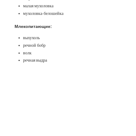
малая мухоловка
мухоловка-белошейка
Млекопитающие:
выхухоль
речной бобр
волк
речная выдра