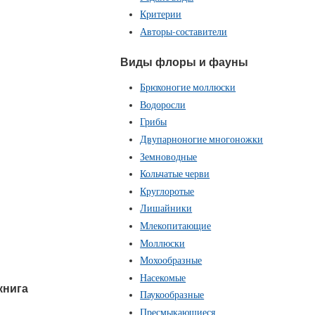
Критерии
Авторы-составители
Виды флоры и фауны
Брюхоногие моллюски
Водоросли
Грибы
Двупарноногие многоножки
Земноводные
Кольчатые черви
Круглоротые
Лишайники
Млекопитающие
Моллюски
Мохообразные
Насекомые
книга
Паукообразные
Пресмыкающиеся