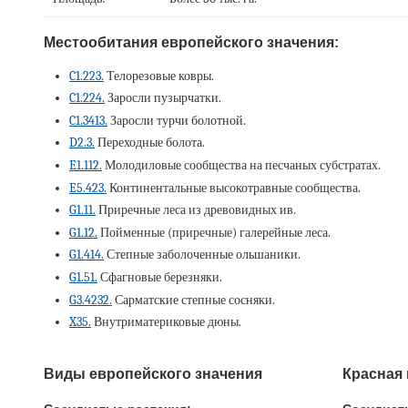
Местообитания европейского значения:
C1.223.
Телорезовые ковры.
C1.224.
Заросли пузырчатки.
C1.3413.
Заросли турчи болотной.
D2.3.
Переходные болота.
E1.112.
Молодиловые сообщества на песчаных субстратах.
E5.423.
Континентальные высокотравные сообщества.
G1.11.
Приречные леса из древовидных ив.
G1.12.
Пойменные (приречные) галерейные леса.
G1.414.
Степные заболоченные ольшаники.
G1.51.
Сфагновые березняки.
G3.4232.
Сарматские степные сосняки.
X35.
Внутриматериковые дюны.
Виды европейского значения
Красная 