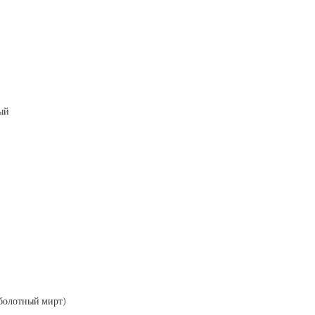
ый
болотный мирт)