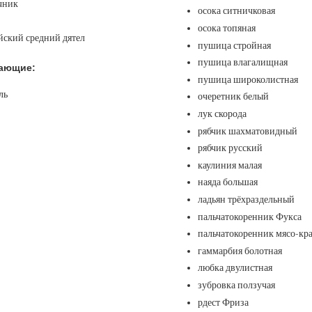
чник
осока ситничковая
осока топяная
йский средний дятел
пушица стройная
пушица влагалищная
ающие:
пушица широколистная
ль
очеретник белый
лук скорода
рябчик шахматовидный
рябчик русский
каулиния малая
наяда большая
ладьян трёхраздельный
пальчатокоренник Фукса
пальчатокоренник мясо-кр
гаммарбия болотная
любка двулистная
зубровка ползучая
рдест Фриза