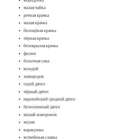
мородунка
малая чайка
речная крачка
малая крачка
белощёкая крачка
чёрная крачка
белокрылая крачка
филин
болотная сова
козодой
зимородок
седой дятел
чёрный дятел
европейский средний дятел
белоспинный дятел
малый жаворонок
жулан
варакушка
ястребиная славка