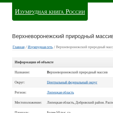
Изумрудная книга России
Верхневоронежский природный масси
Главная
/
Изумрудная cеть
/ Верхневоронежский природный мас
Информация об объекте
Название:
В
ерхневоронежский природный массив
Округ:
Центральный федеральный округ
Регион:
Липецкая область
Местоположение:
Липецкая область, Добровский район. Расп
Площадь:
Более 50 тыс. га.