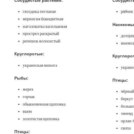
Сосудистые растения:
Сосудист
гвоздика песчаная
рябчик
мерингия бокоцветная
Насекомы
наголоватка васильковая
прострел раскрытый
дозорщ
репешок волосистый
мнемо
Круглоротые:
Круглоро
украинская минога
украин
Рыбы:
Птицы:
жерех
чёрный
горчак
беркут
обыкновенная щиповка
большо
вьюн
змееяд
золотистая щиповка
орлан-
скопа
Птицы: