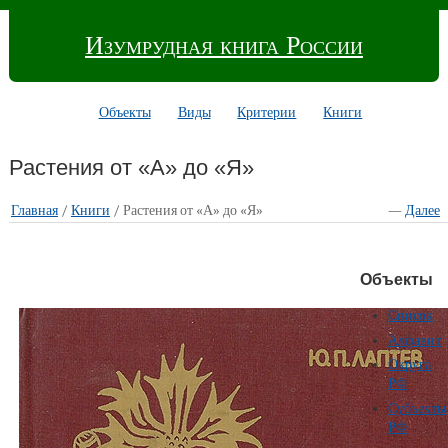
Изумрудная книга России
Объекты
Виды
Критерии
Книги
Растения от «А» до «Я»
Главная
/
Книги
/ Растения от «А» до «Я»
—
Далее
Объекты
Список
Алфавит
Округа
РФ
Субъекты
РФ