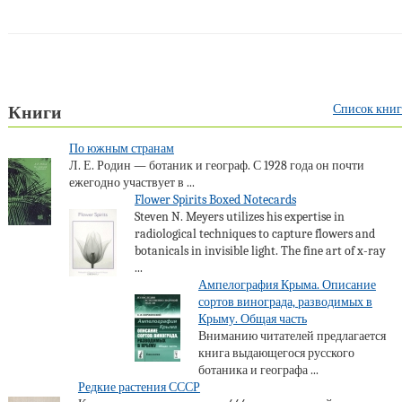
Список книг
Книги
По южным странам
Л. Е. Родин — ботаник и географ. С 1928 года он почти
ежегодно участвует в ...
Flower Spirits Boxed Notecards
Steven N. Meyers utilizes his expertise in
radiological techniques to capture flowers and
botanicals in invisible light. The fine art of x-ray
...
Ампелография Крыма. Описание
сортов винограда, разводимых в
Крыму. Общая часть
Вниманию читателей предлагается
книга выдающегося русского
ботаника и географа ...
Редкие растения СССР