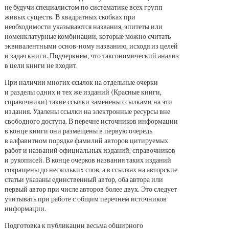
не будучи специалистом по систематике всех групп
живых существ. В квадратных скобках при
необходимости указываются названия, эпитеты или
номенклатурные комбинации, которые можно считать
эквивалентными основ-ному названию, исходя из целей
и задач книги. Подчеркнём, что таксономический анализ
в цели книги не входит.
При наличии многих ссылок на отдельные очерки
и разделы одних и тех же изданий (Красные книги,
справочники) такие ссылки заменены ссылками на эти
издания. Удалены ссылки на электронные ресурсы вне
свободного доступа. В перечне источников информации
в конце книги они размещены в первую очередь
в алфавитном порядке фамилий авторов цитируемых
работ и названий официальных изданий, справочников
и рукописей. В конце очерков названия таких изданий
сокращены до нескольких слов, а в ссылках на авторские
статьи указаны единственный автор, оба автора или
первый автор при числе авторов более двух. Это следует
учитывать при работе с общим перечнем источников
информации.
Подготовка к публикации весьма обширного